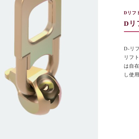
Dリフ
Dリ
D-リ
リフ
は自
し使